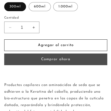
300ml
600ml
1.000ml
Cantidad
Reducir
Aumentar
cantidad
cantidad
para
para
KIT
KIT
Agregar al carrito
GUSANO
GUSANO
DE
DE
Comprar ahora
SEDA
SEDA
(SHAMPOO
(SHAMPOO
+
+
TRATAMIENTO)
TRATAMIENTO)
Productos capilares con aminoácidos de seda que se
adhieren a la Keratina del cabello, produciendo una
bio-estructura que penetra en las capas de la cutícula
dañada, reparándola y brindándole protección,