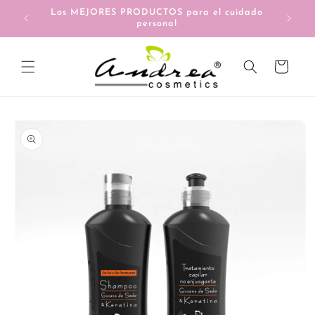
Ir
Los MEJORES PRODUCTOS para el cuidado
directamente
personal
al contenido
Carrito
Ir
directamente
a la
información
del producto